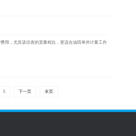
护费用，尤其该仪表的宽量程比，更适合油田单井计量工作
5
下一页
末页